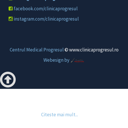
facebook.com/clinicaprogresul
instagram.com/clinicaprogresul
Centrul Medical Progresul
© www.clinicaprogresul.ro
Webesign by
Acest site foloseşte cookie-uri.
Prin continuarea navigării, eşti de acord cu modul de utilizare
a acestor informaţii.
Citeste mai mult...
Accept!